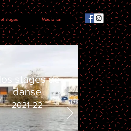
et stages
Médiation
os stages de
danse
2021-22