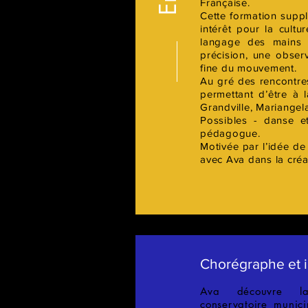
Française.
Cette formation suppl
intérêt pour la cult
langage des mains 
précision, une obser
fine du mouvement.
Au gré des rencontres
permettant d’être à l
Grandville, Mariangela
Possibles - danse e
pédagogue.
Motivée par l’idée de 
avec Ava dans la créa
Chorégraphe et i
Ava découvre l
conservatoire munic