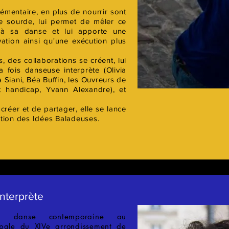
émentaire, en plus de nourrir sont
ure sourde, lui permet de mêler ce
à sa danse et lui apporte une
vation ainsi qu'une exécution plus
, des collaborations se créent, lui
a fois danseuse interprète (Olivia
 Siani, Béa Buffin, les Ouvreurs de
t handicap, Yvann Alexandre), et
créer et de partager, elle se lance
tion des Idées Baladeuses.
nterprète
a danse contemporaine au
ipale du XIVe arrondissement de