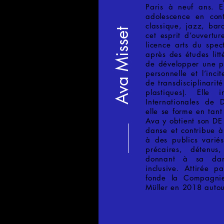
Paris à neuf ans. E
adolescence en con
classique, jazz, bar
Ava Misset
cet esprit d’ouvertur
licence arts du spec
après des études litt
de développer une p
personnelle et l’inc
de transdisciplinari
plastiques). Elle 
Internationales de
elle se forme en tan
Ava y obtient son DE
danse et contribue à
à des publics variés
précaires, détenus
donnant à sa dan
inclusive. Attirée p
fonde la Compagni
Müller en 2018 autou