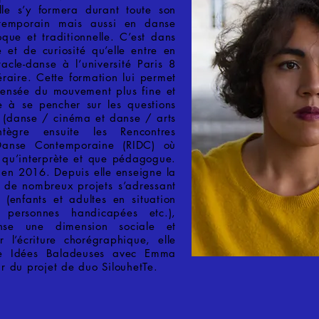
lle s’y formera durant toute son
temporain mais aussi en danse
oque et traditionnelle. C’est dans
e et de curiosité qu’elle entre en
tacle-danse à l’université Paris 8
éraire. Cette formation lui permet
ensée du mouvement plus fine et
ite à se pencher sur les questions
té (danse / cinéma et danse / arts
intègre ensuite les Rencontres
 Danse Contemporaine (RIDC) où
t qu’interprète et que pédagogue.
 en 2016. Depuis elle enseigne la
 de nombreux projets s’adressant
 (enfants et adultes en situation
, personnes handicapées etc.),
se une dimension sociale et
ar l’écriture chorégraphique, elle
e Idées Baladeuses avec Emma
r du projet de duo SilouhetTe.