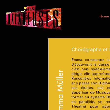
Home
Chorégraphe et i
Emma commence la 
Découvrant la danse 
c'est plus spécialem
Emma Müller
dirige, elle approfon
Rencontres Internat
et y passe son Diplô
ses études, elle e
Supérieur de Musique
former au système B
en parallèle, se re
Theatre) pour app