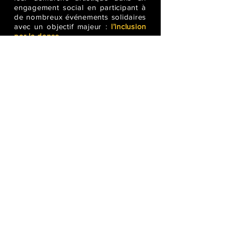
engagement social en participant à
de nombreux événements solidaires
avec un objectif majeur :
l’inclusion
par la danse
.
© 2018 by Compagnie Idées
Baladeuses. Proudly created with
Wix.com