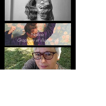
Marina Vasseur
Présidente
NoBaz
Graphiste et illustratrice
Myriam Vanderschooten
Trésorière
François Sibiude et Charlotte
Bourgeade
Réalisateur et monteuse
Thomas Catti
Musicien et compositeur